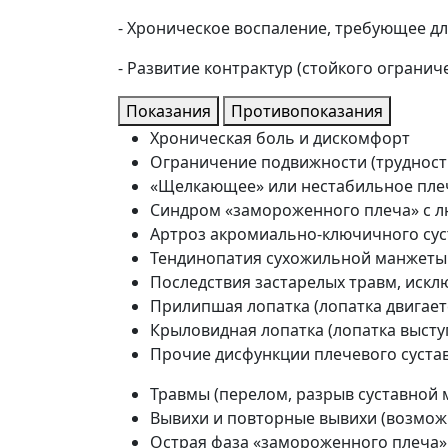
- Хроническое воспаление, требующее д
- Развитие контрактур (стойкого огранич
Показания
Противопоказания
Хроническая боль и дискомфорт
Ограничение подвижности (трудност
«Щелкающее» или нестабильное пле
Синдром «замороженного плеча» с 
Артроз акромиально-ключичного суст
Тендинопатия сухожильной манжеты 
Последствия застарелых травм, искл
Прилипшая лопатка (лопатка двигает
Крыловидная лопатка (лопатка высту
Прочие дисфункции плечевого суста
Травмы (перелом, разрыв суставной м
Вывихи и повторные вывихи (возмож
Острая фаза «замороженного плеча»