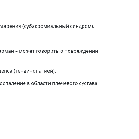
оударения (субакромиальный синдром).
карман – может говорить о повреждении
епса (тендинопатией).
спаление в области плечевого сустава