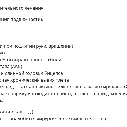
лительного лечения.
ения подвижности).
и при поднятии руки, вращении)
чо
любой выраженностью боли
ава (АКС)
и длинной головки бицепса
ючая хронический вывих плеча
ся недостаточно активно или остается зафиксированной
пает наружу и отходит от спины, особенно при движении
ва
анжеты и т. д.)
но понадобится хирургическое вмешательство)