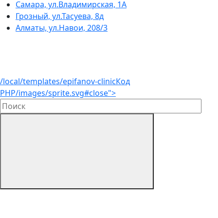
Самара, ул.Владимирская, 1А
Грозный, ул.Тасуева, 8д
Алматы, ул.Навои, 208/3
/local/templates/epifanov-clinic
Код
PHP
/images/sprite.svg#close">