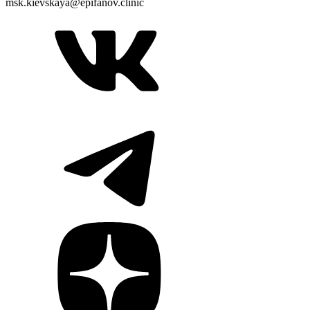
msk.kievskaya@epifanov.clinic