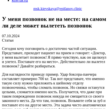
Контакты
+7 (495) 150-12-83
msk.kievskaya@epifanov.clinic
У меня позвонок не на месте: на самом
ли деле может вылететь позвонок
07.10.2024
Статьи
Сегодня хочу поговорить о достаточно частой ситуации.
Представьте, приходит пациент на прием и говорит: «Доктор,
у меня вылетает позвонок! Я прямо чувствую, как он щелкнул
и улетел. Поставьте его на место». Действительно ли вылетел
позвонок? Давайте разбираться.
Для наглядности приведу пример. Удар боксера-панчера
составляет примерно 700 кг. Так вот представьте, что именно
такую силу нужно приложить к шейному отделу
позвоночника, чтобы сломать позвонок. Но связки останутся
целыми, сломается именно кость. Получается, что даже при
таком повреждении позвонок никуда не смещается со своего
законного места. Да что там, позвонок. Возьмите себя за зуб и
поставьте его на другое место. Эта задача чисто анатомически