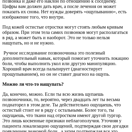
позвонка и даже его наклон по отношению к соседнему.
Цифры вам должен дать врач, а после лечения он может
показать их снова. Нет нужды доверять «ощупыванию», есть
изображение того, что внутри.
Под кожей остистые отростки могут стоять любым кривым
образом. При этом тела самих позвонков могут располагаться
в ряд, а может быть и наоборот. Это не только нельзя
нащупать, но и не нужно.
Ручное исследование позвоночника это полезный
дополнительный навык, который помогает уточнить локацию
боли, чтобы выполнить укол или другую манипуляцию.
Хороший врач всегда пальпирует (диагностирует
прощупыванием), но он не ставит диагноз на ощупь.
Можно ли что-то нащупать?
Да, конечно, можно. Если ты всю жизнь щупаешь
позвоночники, то, вероятно, через двадцать лет ты весьма
поднаторел в этом деле. Ты действительно ощущаешь, что
остистый стоит не в ряду с остальными. Более того, ты
ощущаешь, что ткани над отростком имеют другой тургор.
Это лишь косвенные признаки неблагополучия. Уточняя у
пациента локализацию ощущений, подтверждая свои догадки
появлением знакомой боли , а затем подтверждая все это