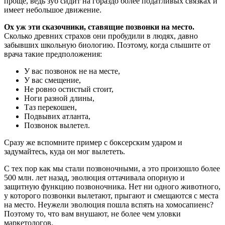
проще, ведь зуб сидит на гораздо более податливых связках и
имеет небольшое движение.
Ох уж эти сказочники, ставящие позвонки на место.
Сколько древних страхов они пробудили в людях, давно
забывших школьную биологию. Поэтому, когда слышите от
врача такие предположения:
У вас позвонок не на месте,
У вас смещение,
Не ровно остистый стоит,
Ноги разной длины,
Таз перекошен,
Подвывих атланта,
Позвонок вылетел.
Сразу же вспомните пример с боксерским ударом и
задумайтесь, куда он мог вылететь.
С тех пор как мы стали позвоночными, а это произошло более
500 млн. лет назад, эволюция оттачивала опорную и
защитную функцию позвоночника. Нет ни одного животного,
у которого позвонки вылетают, прыгают и смещаются с места
на место. Неужели эволюция пошла вспять на хомосапиенс?
Поэтому то, что вам внушают, не более чем уловки
маркетологов.