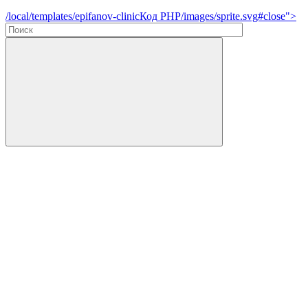
/local/templates/epifanov-clinic
Код PHP
/images/sprite.svg#close">