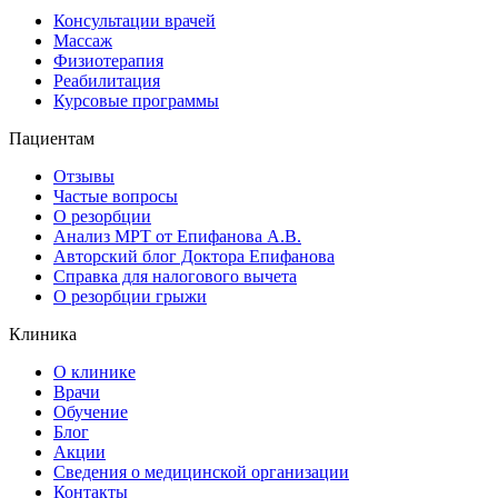
Консультации врачей
Массаж
Физиотерапия
Реабилитация
Курсовые программы
Пациентам
Отзывы
Частые вопросы
О резорбции
Анализ МРТ от Епифанова А.В.
Авторский блог Доктора Епифанова
Справка для налогового вычета
О резорбции грыжи
Клиника
О клинике
Врачи
Обучение
Блог
Акции
Сведения о медицинской организации
Контакты