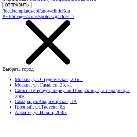
ОТПРАВИТЬ
/local/templates/epifanov-clinic
Код
PHP
/images/icons/sprite.svg#close">
Выбрать город
Москва, ул. Студенческая, 20 к.1
Москва, ул. Гамалеи, 23, к1
Санкт-Петербург, переулок Шведский, 2, 2 парадная, 2
этаж
Самара, ул.Владимирская, 1А
Грозный, ул.Тасуева, 8д
Алматы, ул.Навои, 208/3