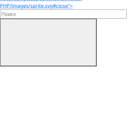
PHP
/images/sprite.svg#close">